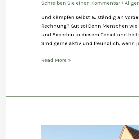
Schreiben Sie einen Kommentar
/
Allge
und kämpfen selbst & ständig an vorder
Rechnung? Gut so! Denn Menschen wie Si
und Experten in diesem Gebiet und helf
Sind gerne aktiv und freundlich, wenn ja
Sie
Read More »
sind
Makler?