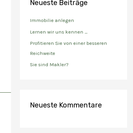
Neueste Beiträge
n
n
Immobilie anlegen
a
Lernen wir uns kennen …
c
Profitieren Sie von einer besseren
h
Reichweite
:
Sie sind Makler?
Neueste Kommentare