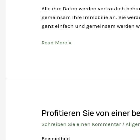
Alle ihre Daten werden vertraulich beha
gemeinsam Ihre Immobilie an. Sie werden
ganz einfach und gemeinsam werden wir 
Lernen
Read More »
wir
uns
kennen
…
Profitieren Sie von einer 
Schreiben Sie einen Kommentar
/
Allge
Beispielbild