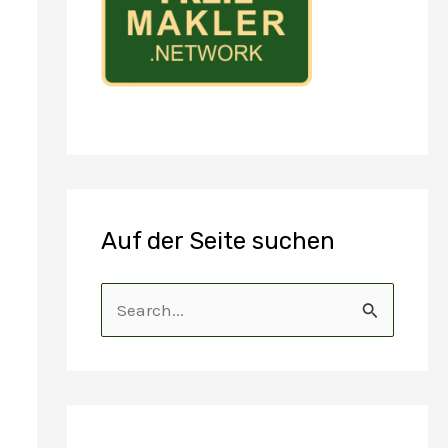
Auf der Seite suchen
S
u
c
h
e