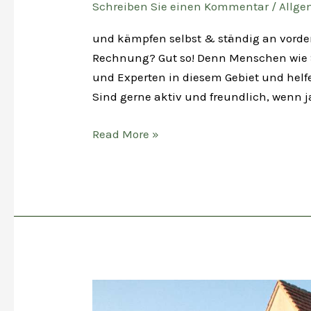
Schreiben Sie einen Kommentar
/
Allge
und kämpfen selbst & ständig an vorder
Rechnung? Gut so! Denn Menschen wie Si
und Experten in diesem Gebiet und helf
Sind gerne aktiv und freundlich, wenn ja
Sie
Read More »
sind
Makler?