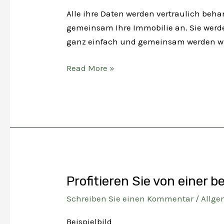
Alle ihre Daten werden vertraulich beha
gemeinsam Ihre Immobilie an. Sie werden
ganz einfach und gemeinsam werden wir 
Lernen
Read More »
wir
uns
kennen
…
Profitieren Sie von einer 
Schreiben Sie einen Kommentar
/
Allge
Beispielbild