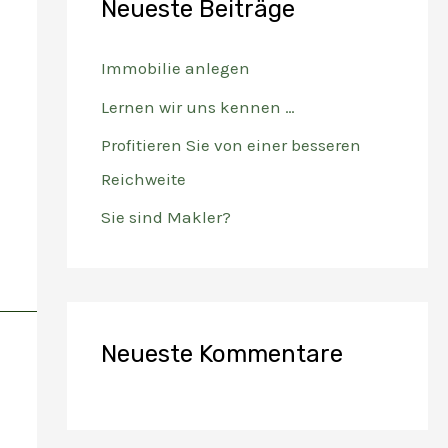
Neueste Beiträge
n
n
Immobilie anlegen
a
Lernen wir uns kennen …
c
Profitieren Sie von einer besseren
h
Reichweite
:
Sie sind Makler?
Neueste Kommentare