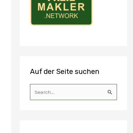
Auf der Seite suchen
S
u
c
h
e