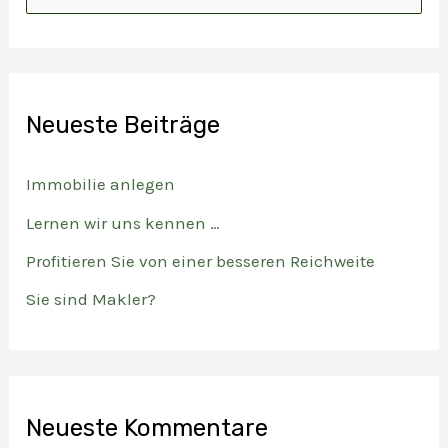
u
c
h
e
Neueste Beiträge
n
n
Immobilie anlegen
a
Lernen wir uns kennen …
c
Profitieren Sie von einer besseren Reichweite
h
Sie sind Makler?
:
Neueste Kommentare