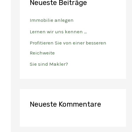
Neueste Beiträge
n
n
Immobilie anlegen
a
Lernen wir uns kennen …
c
Profitieren Sie von einer besseren
h
Reichweite
:
Sie sind Makler?
Neueste Kommentare