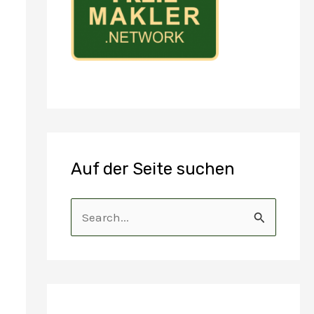
Auf der Seite suchen
S
u
c
h
e