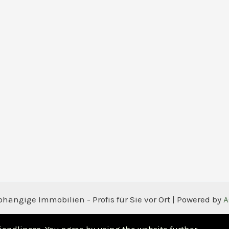
ängige Immobilien - Profis für Sie vor Ort | Powered by
A
iendliness. You agree by using the website further.